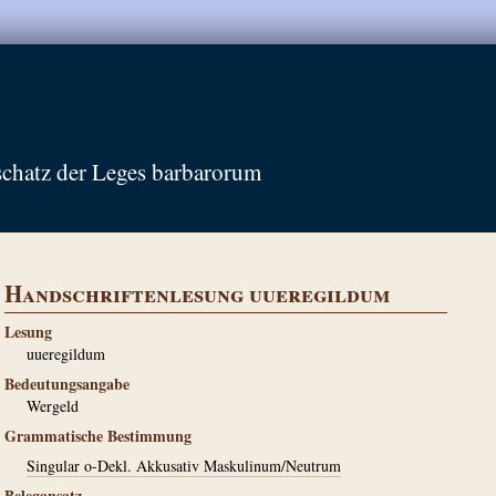
schatz der Leges barbarorum
Handschriftenlesung uueregildum
Lesung
uueregildum
Bedeutungsangabe
Wergeld
Grammatische Bestimmung
Singular o-Dekl. Akkusativ Maskulinum/Neutrum
Belegansatz