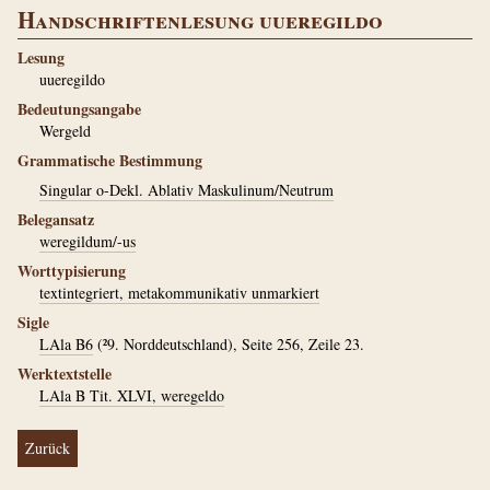
Handschriftenlesung uueregildo
Lesung
uueregildo
Bedeutungsangabe
Wergeld
Grammatische Bestimmung
Singular o-Dekl. Ablativ Maskulinum/Neutrum
Belegansatz
weregildum/-us
Worttypisierung
textintegriert, metakommunikativ unmarkiert
Sigle
LAla B6
(²9. Norddeutschland), Seite 256, Zeile 23.
Werktextstelle
LAla B Tit. XLVI, weregeldo
Zurück