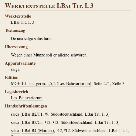
Werktextstelle LBai Tit. I, 3
Werktextstelle
LBai Tit. I, 3
Textauszug
De una saiga solus iuret.
Übersetzung
Wegen einer Münze soll er alleine schwören.
Apparatvariante
saiga
Edition
MGH LL nat. germ. I,5,2 (Lex Baiuvariorum)
, Seite 271, Zeile 3
Legesbereich
Lex Baiuvariorum
Handschriftenlesungen
saica
[
LBai B2/T1
, ¹9. Südostdeutschland, LBai Tit. I, 3]
saica
[
LBai B3/Ch
, ¹12, ²12. Südostdeutschland, LBai Tit. I, 3]
saica
[
LBai B4 (Mordek)
, ¹12, ²12. Südwestdeutschland, LBai Tit. I,