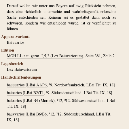
Darauf wollen wir unter uns Bayern auf ewig Rücksicht nehmen,
dass eine richterlich untersuchte und wahrheitsgemäß erforschte
Sache entschieden sei. Keinem sei es gestattet dann noch zu
schwören, sondern wie entschieden wurde, ist er verpflichtet zu
löhnen.
Apparatvariante
Baiuuarios
Edition
MGH LL nat. germ. I,5,2 (Lex Baiuvariorum)
, Seite 381, Zeile 2
Legesbereich
Lex Baiuvariorum
Handschriftenlesungen
bauuuarios
[
LBai A1/P6
, ²9. Nordostfrankreich, LBai Tit. IX, 18]
baioarios
[
LBai B2/T1
, ¹9. Südostdeutschland, LBai Tit. IX, 18]
baioarios
[
LBai B4 (Mordek)
, ¹12, ²12. Südwestdeutschland, LBai
Tit. IX, 18]
bauvvarios
[
LBai B6/Bb
, ¹12, ²12. Südostdeutschland, LBai Tit.
IX, 18]