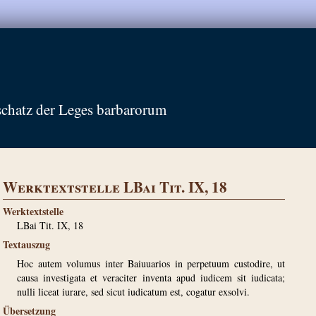
schatz der Leges barbarorum
Werktextstelle LBai Tit. IX, 18
Werktextstelle
LBai Tit. IX, 18
Textauszug
Hoc autem volumus inter Baiuuarios in perpetuum custodire, ut
causa investigata et veraciter inventa apud iudicem sit iudicata;
nulli liceat iurare, sed sicut iudicatum est, cogatur exsolvi.
Übersetzung