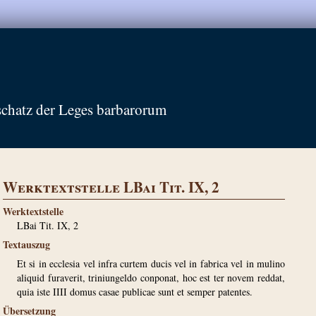
schatz der Leges barbarorum
Werktextstelle LBai Tit. IX, 2
Werktextstelle
LBai Tit. IX, 2
Textauszug
Et si in ecclesia vel infra curtem ducis vel in fabrica vel in mulino
aliquid furaverit, triniungeldo conponat, hoc est ter novem reddat,
quia iste IIII domus casae publicae sunt et semper patentes.
Übersetzung