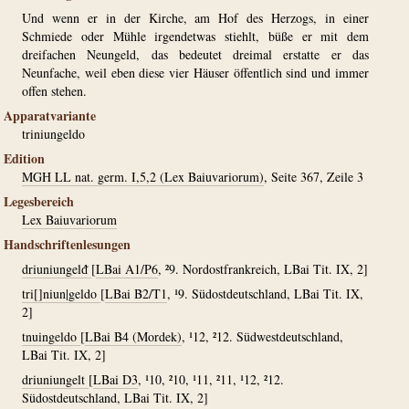
Und wenn er in der Kirche, am Hof des Herzogs, in einer
Schmiede oder Mühle irgendetwas stiehlt, büße er mit dem
dreifachen Neungeld, das bedeutet dreimal erstatte er das
Neunfache, weil eben diese vier Häuser öffentlich sind und immer
offen stehen.
Apparatvariante
triniungeldo
Edition
MGH LL nat. germ. I,5,2 (Lex Baiuvariorum)
, Seite 367, Zeile 3
Legesbereich
Lex Baiuvariorum
Handschriftenlesungen
driuniungelᵭ
[
LBai A1/P6
, ²9. Nordostfrankreich, LBai Tit. IX, 2]
tri[]niun|geldo
[
LBai B2/T1
, ¹9. Südostdeutschland, LBai Tit. IX,
2]
tnuingeldo
[
LBai B4 (Mordek)
, ¹12, ²12. Südwestdeutschland,
LBai Tit. IX, 2]
driuniungelt
[
LBai D3
, ¹10, ²10, ¹11, ²11, ¹12, ²12.
Südostdeutschland, LBai Tit. IX, 2]