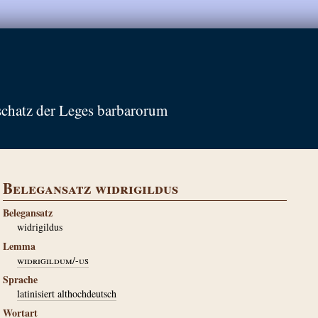
schatz der Leges barbarorum
Belegansatz widrigildus
Belegansatz
widrigildus
Lemma
widrigildum/-us
Sprache
latinisiert althochdeutsch
Wortart