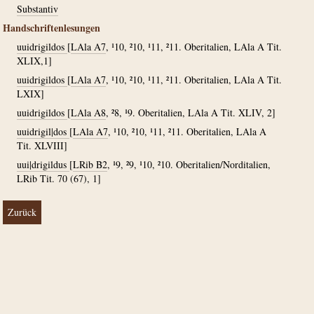
Substantiv
Handschriftenlesungen
uuidrigildos
[
LAla A7
, ¹10, ²10, ¹11, ²11. Oberitalien, LAla A Tit.
XLIX,1]
uuidrigildos
[
LAla A7
, ¹10, ²10, ¹11, ²11. Oberitalien, LAla A Tit.
LXIX]
uuidrigildos
[
LAla A8
, ²8, ¹9. Oberitalien, LAla A Tit. XLIV, 2]
uuidrigil|dos
[
LAla A7
, ¹10, ²10, ¹11, ²11. Oberitalien, LAla A
Tit. XLVIII]
uui|drigildus
[
LRib B2
, ¹9, ²9, ¹10, ²10. Oberitalien/Norditalien,
LRib Tit. 70 (67), 1]
Zurück