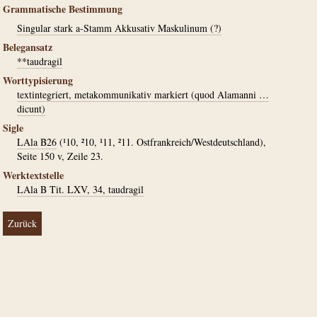
Grammatische Bestimmung
Singular stark a-Stamm Akkusativ Maskulinum (?)
Belegansatz
**taudragil
Worttypisierung
textintegriert, metakommunikativ markiert (quod Alamanni …
dicunt)
Sigle
LAla B26
(¹10, ²10, ¹11, ²11. Ostfrankreich/Westdeutschland),
Seite 150 v, Zeile 23.
Werktextstelle
LAla B Tit. LXV, 34, taudragil
Zurück