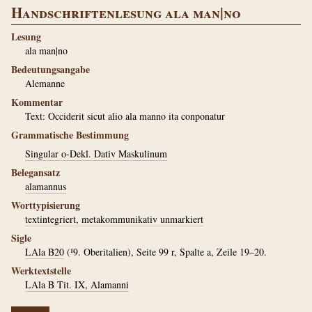
Handschriftenlesung ala man|no
Lesung
ala man|no
Bedeutungsangabe
Alemanne
Kommentar
Text: Occiderit sicut alio ala manno ita conponatur
Grammatische Bestimmung
Singular o-Dekl. Dativ Maskulinum
Belegansatz
alamannus
Worttypisierung
textintegriert, metakommunikativ unmarkiert
Sigle
LAla B20
(¹9. Oberitalien), Seite 99 r, Spalte a, Zeile 19–20.
Werktextstelle
LAla B Tit. IX, Alamanni