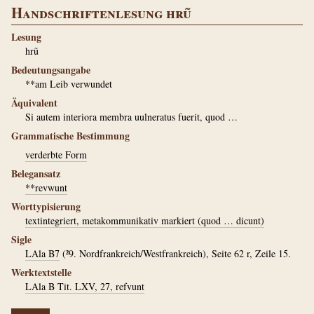
Handschriftenlesung hrũ
Lesung
hrũ
Bedeutungsangabe
**am Leib verwundet
Äquivalent
Si autem interiora membra uulneratus fuerit, quod …
Grammatische Bestimmung
verderbte Form
Belegansatz
**revwunt
Worttypisierung
textintegriert, metakommunikativ markiert (quod … dicunt)
Sigle
LAla B7
(²9. Nordfrankreich/Westfrankreich), Seite 62 r, Zeile 15.
Werktextstelle
LAla B Tit. LXV, 27, refvunt