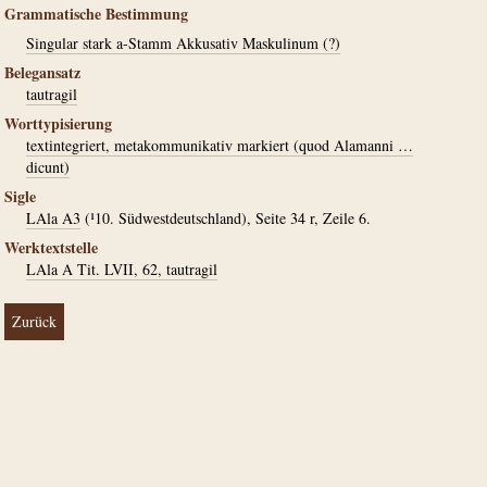
Grammatische Bestimmung
Singular stark a-Stamm Akkusativ Maskulinum (?)
Belegansatz
tautragil
Worttypisierung
textintegriert, metakommunikativ markiert (quod Alamanni …
dicunt)
Sigle
LAla A3
(¹10. Südwestdeutschland), Seite 34 r, Zeile 6.
Werktextstelle
LAla A Tit. LVII, 62, tautragil
Zurück