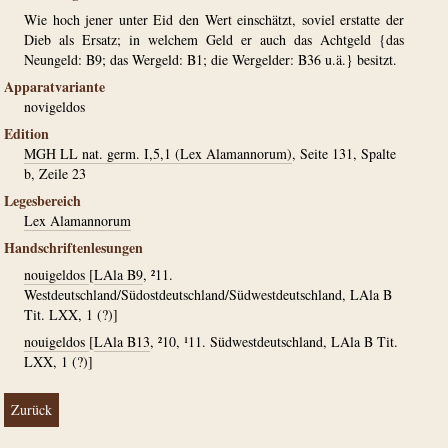
Wie hoch jener unter Eid den Wert einschätzt, soviel erstatte der
Dieb als Ersatz; in welchem Geld er auch das Achtgeld {das
Neungeld: B9; das Wergeld: B1; die Wergelder: B36 u.ä.} besitzt.
Apparatvariante
novigeldos
Edition
MGH LL nat. germ. I,5,1 (Lex Alamannorum)
, Seite 131, Spalte
b, Zeile 23
Legesbereich
Lex Alamannorum
Handschriftenlesungen
nouigeldos
[
LAla B9
, ²11.
Westdeutschland/Südostdeutschland/Südwestdeutschland, LAla B
Tit. LXX, 1 (?)]
nouigeldos
[
LAla B13
, ²10, ¹11. Südwestdeutschland, LAla B Tit.
LXX, 1 (?)]
Zurück