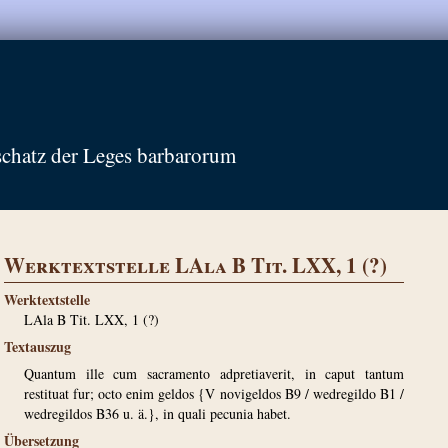
schatz der Leges barbarorum
Werktextstelle LAla B Tit. LXX, 1 (?)
Werktextstelle
LAla B Tit. LXX, 1 (?)
Textauszug
Quantum ille cum sacramento adpretiaverit, in caput tantum
restituat fur; octo enim geldos {V novigeldos B9 / wedregildo B1 /
wedregildos B36 u. ä.}, in quali pecunia habet.
Übersetzung