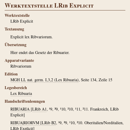
Werktextstelle LRib Explicit
Werktextstelle
LRib Explicit
Textauszug
Explicit lex Ribvariorum.
Übersetzung
Hier endet das Gesetz der Ribuarier.
Apparatvariante
Ribvariorum
Edition
MGH LL nat. germ. I,3,2 (Lex Ribuaria)
, Seite 134, Zeile 15
Legesbereich
Lex Ribuaria
Handschriftenlesungen
RIBUARIA
[
LRib A1
, ¹9, ²9, ¹10, ²10, ¹11, ²11. Frankreich, LRib
Explicit]
RIBUA|RIORVM
[
LRib B2
, ¹9, ²9, ¹10, ²10. Oberitalien/Norditalien,
LRib Explicit]