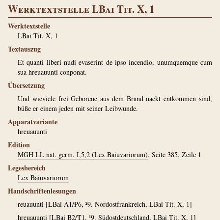
Werktextstelle LBai Tit. X, 1
Werktextstelle
LBai Tit. X, 1
Textauszug
Et quanti liberi nudi evaserint de ipso incendio, unumquemque cum
sua hreuauunti conponat.
Übersetzung
Und wieviele frei Geborene aus dem Brand nackt entkommen sind,
büße er einem jeden mit seiner Leibwunde.
Apparatvariante
hreuauunti
Edition
MGH LL nat. germ. I,5,2 (Lex Baiuvariorum)
, Seite 385, Zeile 1
Legesbereich
Lex Baiuvariorum
Handschriftenlesungen
reuauunti
[
LBai A1/P6
, ²9. Nordostfrankreich, LBai Tit. X, 1]
hreuauunti
[
LBai B2/T1
, ¹9. Südostdeutschland, LBai Tit. X, 1]