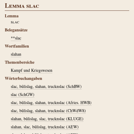
Lemma slac
Lemma
slac
Belegansätze
**slac
Wortfamilien
slahan
Themenbereiche
Kampf und Kriegswesen
Wörterbuchangaben
slac, bûlislag, slahan, trucknslac (SchBW)
slac (SchGW)
slac, bûlislag, slahan, trucknslac (Afries. HWB)
slac, bûlislag, slahan, trucknslac (ChWdW8)
slahan, bûlislag, slac, trucknslac (KLUGE)
slahan, slac, bûlislag, trucknslac (AEW)