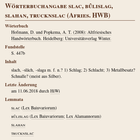
Wörterbuchangabe slac, bûlislag,
slahan, trucknslac (Afries. HWB)
Wörterbuch
Hofmann, D. und Popkema, A. T. (2008): Altfriesisches
Handwörterbuch. Heidelberg: Universitätsverlag Winter.
Fundstelle
S. 447b
Inhalt
slach, -slāch, -slaga m. f. n.? 1) Schlag; 2) Schlacht; 3) Metallbesatz?
Schnalle? (meist aus Silber).
Letzte Änderung
am 11.06.2018 durch
HiWi
Lemmata
slac
(
Lex Baiuvariorum
)
bûlislag
(
Lex Baiuvariorum
;
Lex Alamannorum
)
slahan
trucknslac