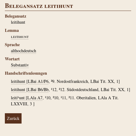
Belegansatz leitihunt
Belegansatz
leitihunt
Lemma
leitihunt
Sprache
althochdeutsch
Wortart
Substantiv
Handschriftenlesungen
leitihunt
[
LBai A1/P6
, ²9. Nordostfrankreich, LBai Tit. XX, 1]
leitihunt
[
LBai B6/Bb
, ¹12, ²12. Südostdeutschland, LBai Tit. XX, 1]
leitiʰunt
[
LAla A7
, ¹10, ²10, ¹11, ²11. Oberitalien, LAla A Tit.
LXXVIII, 3 ]
Zurück