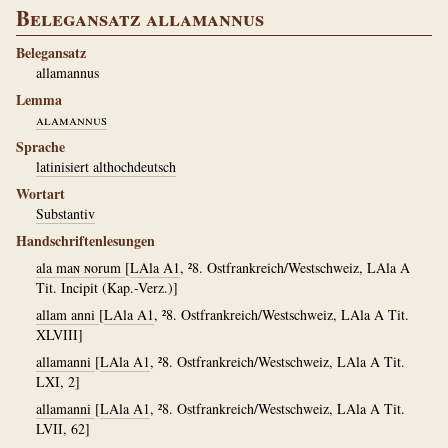
Belegansatz allamannus
Belegansatz
allamannus
Lemma
alamannus
Sprache
latinisiert althochdeutsch
Wortart
Substantiv
Handschriftenlesungen
ala maɴ ɴorum
[
LAla A1
, ²8. Ostfrankreich/Westschweiz, LAla A
Tit. Incipit (Kap.-Verz.)]
allam anni
[
LAla A1
, ²8. Ostfrankreich/Westschweiz, LAla A Tit.
XLVIII]
allamanni
[
LAla A1
, ²8. Ostfrankreich/Westschweiz, LAla A Tit.
LXI, 2]
allamanni
[
LAla A1
, ²8. Ostfrankreich/Westschweiz, LAla A Tit.
LVII, 62]