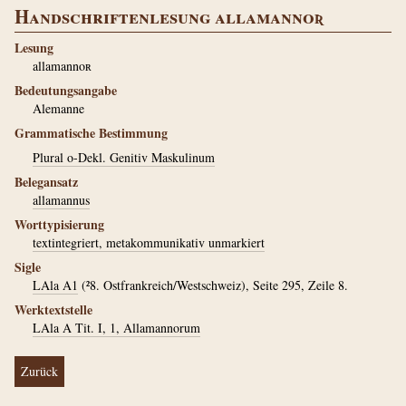
Handschriftenlesung allamannoʀ
Lesung
allamannoʀ
Bedeutungsangabe
Alemanne
Grammatische Bestimmung
Plural o-Dekl. Genitiv Maskulinum
Belegansatz
allamannus
Worttypisierung
textintegriert, metakommunikativ unmarkiert
Sigle
LAla A1
(²8. Ostfrankreich/Westschweiz), Seite 295, Zeile 8.
Werktextstelle
LAla A Tit. I, 1, Allamannorum
Zurück