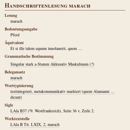
Handschriftenlesung marach
Lesung
marach
Bedeutungsangabe
Pferd
Äquivalent
Et si ille talem equum inuolauerit, quem …
Grammatische Bestimmung
Singular stark a-Stamm Akkusativ Maskulinum (?)
Belegansatz
marach
Worttypisierung
textintegriert, metakommunikativ markiert (quem Alamanni …
dicunt)
Sigle
LAla B37
(¹9. Westfrankreich), Seite 36 v, Zeile 2.
Werktextstelle
LAla B Tit. LXIX, 2, marach