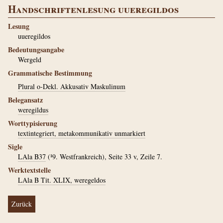
Handschriftenlesung uueregildos
Lesung
uueregildos
Bedeutungsangabe
Wergeld
Grammatische Bestimmung
Plural o-Dekl. Akkusativ Maskulinum
Belegansatz
weregildus
Worttypisierung
textintegriert, metakommunikativ unmarkiert
Sigle
LAla B37
(¹9. Westfrankreich), Seite 33 v, Zeile 7.
Werktextstelle
LAla B Tit. XLIX, weregeldos
Zurück