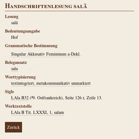
Handschriftenlesung salã
Lesung
salã
Bedeutungsangabe
Hof
Grammatische Bestimmung
Singular Akkusativ Femininum a-Dekl.
Belegansatz
sala
Worttypisierung
textintegriert, metakommunikativ unmarkiert
Sigle
LAla B32
(²9. Ostfrankreich), Seite 126 r, Zeile 13.
Werktextstelle
LAla B Tit. LXXXI, 1, salam
Zurück