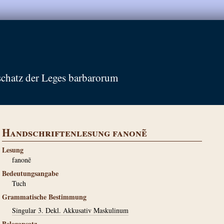
schatz der Leges barbarorum
Handschriftenlesung fanonẽ
Lesung
fanonẽ
Bedeutungsangabe
Tuch
Grammatische Bestimmung
Singular 3. Dekl. Akkusativ Maskulinum
Belegansatz