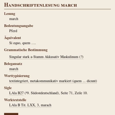
Handschriftenlesung march
Lesung
march
Bedeutungsangabe
Pferd
Äquivalent
Si equo, quem ….
Grammatische Bestimmung
Singular stark a-Stamm Akkusativ Maskulinum (?)
Belegansatz
march
Worttypisierung
textintegriert, metakommunikativ markiert (quem ... dicunt)
Sigle
LAla B27
(¹9. Südostdeutschland), Seite 71, Zeile 10.
Werktextstelle
LAla B Tit. LXX, 3, marach