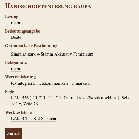
Handschriftenlesung rauba
Lesung
rauba
Bedeutungsangabe
Beute
Grammatische Bestimmung
Singular stark ō-Stamm Akkusativ Femininum
Belegansatz
rauba
Worttypisierung
textintegriert, metakommunikativ unmarkiert
Sigle
LAla B26
(¹10, ²10, ¹11, ²11. Ostfrankreich/Westdeutschland), Seite
148 v, Zeile 26.
Werktextstelle
LAla B Tit. XLIX, rauba
Zurück