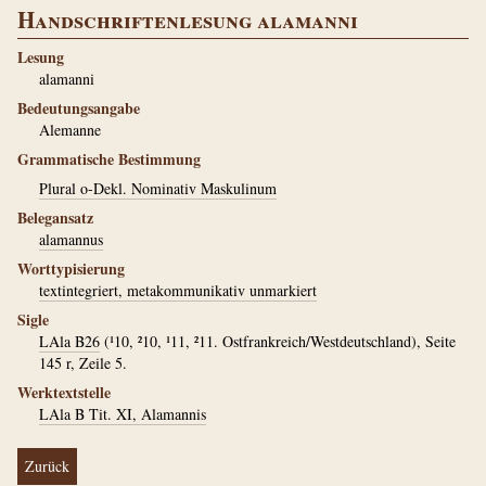
Handschriftenlesung alamanni
Lesung
alamanni
Bedeutungsangabe
Alemanne
Grammatische Bestimmung
Plural o-Dekl. Nominativ Maskulinum
Belegansatz
alamannus
Worttypisierung
textintegriert, metakommunikativ unmarkiert
Sigle
LAla B26
(¹10, ²10, ¹11, ²11. Ostfrankreich/Westdeutschland), Seite
145 r, Zeile 5.
Werktextstelle
LAla B Tit. XI, Alamannis
Zurück