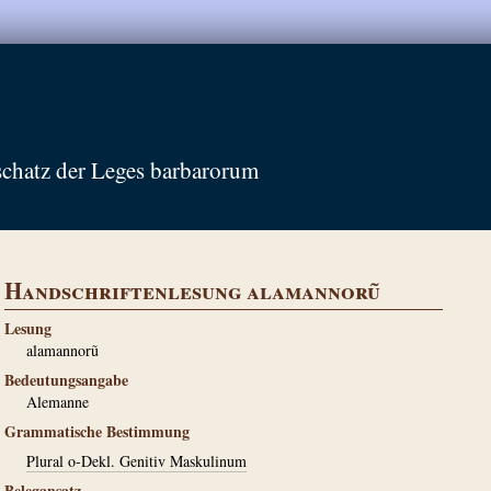
schatz der Leges barbarorum
Handschriftenlesung alamannorũ
Lesung
alamannorũ
Bedeutungsangabe
Alemanne
Grammatische Bestimmung
Plural o-Dekl. Genitiv Maskulinum
Belegansatz