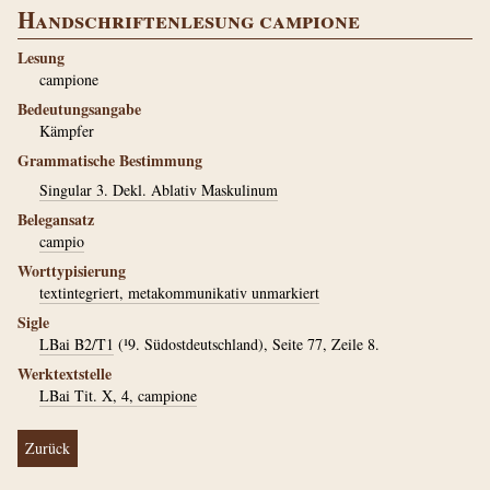
Handschriftenlesung campione
Lesung
campione
Bedeutungsangabe
Kämpfer
Grammatische Bestimmung
Singular 3. Dekl. Ablativ Maskulinum
Belegansatz
campio
Worttypisierung
textintegriert, metakommunikativ unmarkiert
Sigle
LBai B2/T1
(¹9. Südostdeutschland), Seite 77, Zeile 8.
Werktextstelle
LBai Tit. X, 4, campione
Zurück