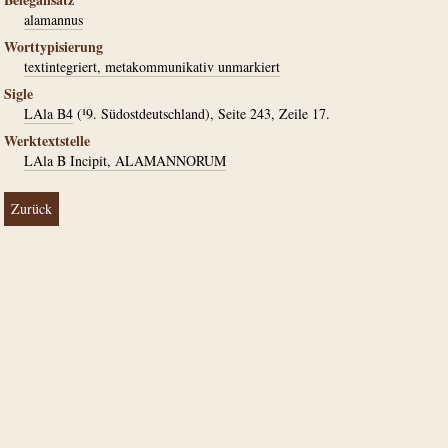
alamannus
Worttypisierung
textintegriert, metakommunikativ unmarkiert
Sigle
LAla B4
(¹9. Südostdeutschland), Seite 243, Zeile 17.
Werktextstelle
LAla B Incipit, ALAMANNORUM
Zurück