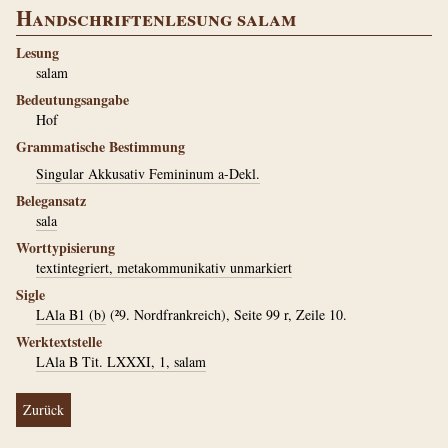
Handschriftenlesung salam
Lesung
salam
Bedeutungsangabe
Hof
Grammatische Bestimmung
Singular Akkusativ Femininum a-Dekl.
Belegansatz
sala
Worttypisierung
textintegriert, metakommunikativ unmarkiert
Sigle
LAla B1 (b)
(²9. Nordfrankreich), Seite 99 r, Zeile 10.
Werktextstelle
LAla B Tit. LXXXI, 1, salam
Zurück