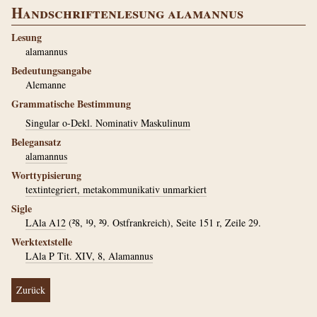
Handschriftenlesung alamannus
Lesung
alamannus
Bedeutungsangabe
Alemanne
Grammatische Bestimmung
Singular o-Dekl. Nominativ Maskulinum
Belegansatz
alamannus
Worttypisierung
textintegriert, metakommunikativ unmarkiert
Sigle
LAla A12
(²8, ¹9, ²9. Ostfrankreich), Seite 151 r, Zeile 29.
Werktextstelle
LAla P Tit. XIV, 8, Alamannus
Zurück