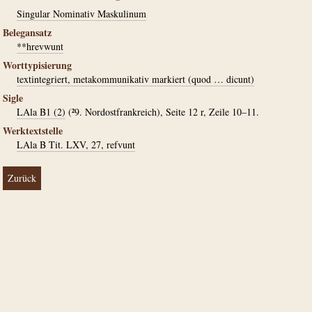
Singular Nominativ Maskulinum
Belegansatz
**hrevwunt
Worttypisierung
textintegriert, metakommunikativ markiert (quod … dicunt)
Sigle
LAla B1 (2)
(²9. Nordostfrankreich), Seite 12 r, Zeile 10–11.
Werktextstelle
LAla B Tit. LXV, 27, refvunt
Zurück