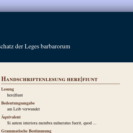
schatz der Leges barbarorum
Handschriftenlesung here|fiunt
Lesung
here|fiunt
Bedeutungsangabe
am Leib verwundet
Äquivalent
Si autem interiora membra uulneratus fuerit, quod ...
Grammatische Bestimmung