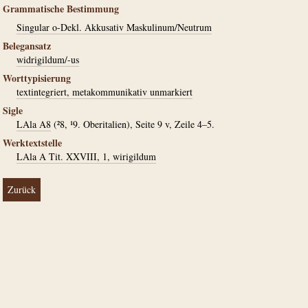
Grammatische Bestimmung
Singular o-Dekl. Akkusativ Maskulinum/Neutrum
Belegansatz
widrigildum/-us
Worttypisierung
textintegriert, metakommunikativ unmarkiert
Sigle
LAla A8
(²8, ¹9. Oberitalien), Seite 9 v, Zeile 4–5.
Werktextstelle
LAla A Tit. XXVIII, 1, wirigildum
Zurück