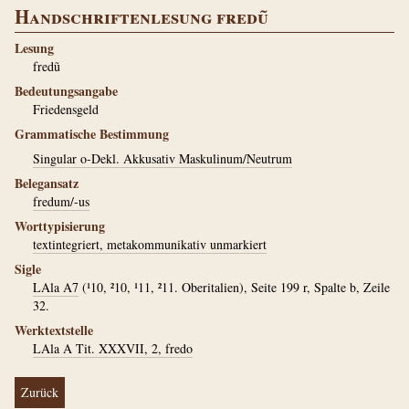
Handschriftenlesung fredũ
Lesung
fredũ
Bedeutungsangabe
Friedensgeld
Grammatische Bestimmung
Singular o-Dekl. Akkusativ Maskulinum/Neutrum
Belegansatz
fredum/-us
Worttypisierung
textintegriert, metakommunikativ unmarkiert
Sigle
LAla A7
(¹10, ²10, ¹11, ²11. Oberitalien), Seite 199 r, Spalte b, Zeile
32.
Werktextstelle
LAla A Tit. XXXVII, 2, fredo
Zurück