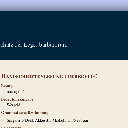
schatz der Leges barbarorum
Handschriftenlesung uueregeldũ
Lesung
uueregeldũ
Bedeutungsangabe
Wergeld
Grammatische Bestimmung
Singular o-Dekl. Akkusativ Maskulinum/Neutrum
Belegansatz