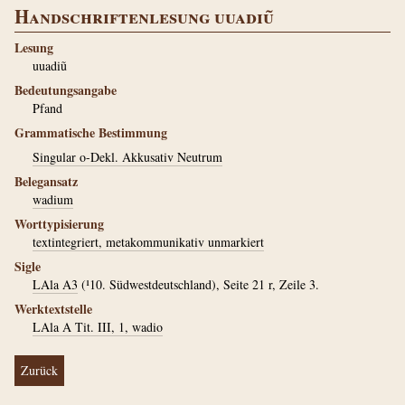
Handschriftenlesung uuadiũ
Lesung
uuadiũ
Bedeutungsangabe
Pfand
Grammatische Bestimmung
Singular o-Dekl. Akkusativ Neutrum
Belegansatz
wadium
Worttypisierung
textintegriert, metakommunikativ unmarkiert
Sigle
LAla A3
(¹10. Südwestdeutschland), Seite 21 r, Zeile 3.
Werktextstelle
LAla A Tit. III, 1, wadio
Zurück