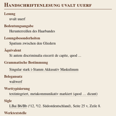
Handschriftenlesung uvalt uuerf
Lesung
uvalt uuerf
Bedeutungsangabe
Herunterreißen des Haarbandes
Lesungsbesonderheiten
Spatium zwischen den Gliedern
Äquivalent
Si autem discriminalia eiecerit de capite, quod ...
Grammatische Bestimmung
Singular stark i-Stamm Akkusativ Maskulinum
Belegansatz
waltwerf
Worttypisierung
textintegriert, metakommunikativ markiert (quod … dicunt)
Sigle
LBai B6/Bb
(¹12, ²12. Südostdeutschland), Seite 25 v, Zeile 8.
Werktextstelle