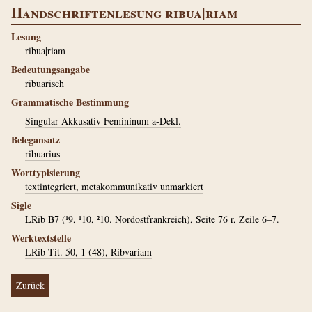
Handschriftenlesung ribua|riam
Lesung
ribua|riam
Bedeutungsangabe
ribuarisch
Grammatische Bestimmung
Singular Akkusativ Femininum a-Dekl.
Belegansatz
ribuarius
Worttypisierung
textintegriert, metakommunikativ unmarkiert
Sigle
LRib B7
(¹9, ¹10, ²10. Nordostfrankreich), Seite 76 r, Zeile 6–7.
Werktextstelle
LRib Tit. 50, 1 (48), Ribvariam
Zurück