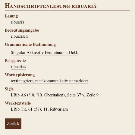
Handschriftenlesung ribuariã
Lesung
ribuariã
Bedeutungsangabe
ribuarisch
Grammatische Bestimmung
Singular Akkusativ Femininum a-Dekl.
Belegansatz
ribuarius
Worttypisierung
textintegriert, metakommunikativ unmarkiert
Sigle
LRib A6
(¹10, ²10. Oberitalien), Seite 37 v, Zeile 9.
Werktextstelle
LRib Tit. 61 (58), 11, Ribvariam
Zurück