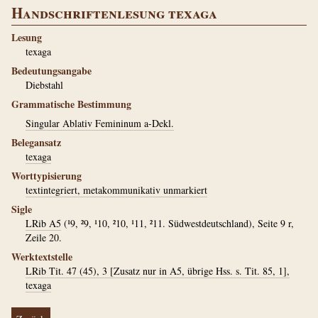
Handschriftenlesung texaga
Lesung
texaga
Bedeutungsangabe
Diebstahl
Grammatische Bestimmung
Singular Ablativ Femininum a-Dekl.
Belegansatz
texaga
Worttypisierung
textintegriert, metakommunikativ unmarkiert
Sigle
LRib A5
(¹9, ²9, ¹10, ²10, ¹11, ²11. Südwestdeutschland), Seite 9 r,
Zeile 20.
Werktextstelle
LRib Tit. 47 (45), 3 [Zusatz nur in A5, übrige Hss. s. Tit. 85, 1],
texaga