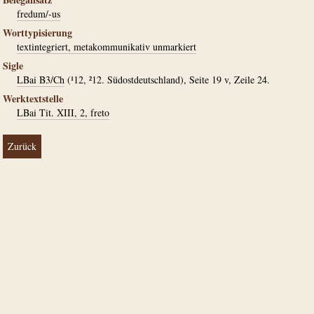
fredum/-us
Worttypisierung
textintegriert, metakommunikativ unmarkiert
Sigle
LBai B3/Ch
(¹12, ²12. Südostdeutschland), Seite 19 v, Zeile 24.
Werktextstelle
LBai Tit. XIII, 2, freto
Zurück