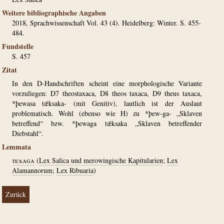
Weitere bibliographische Angaben
2018, Sprachwissenschaft Vol. 43 (4). Heidelberg: Winter. S. 455-
484.
Fundstelle
S. 457
Zitat
In den D-Handschriften scheint eine morphologische Variante
vorzuliegen: D7 theostaxaca, D8 theos taxaca, D9 theus taxaca,
*þewasa tǣksaka- (mit Genitiv), lautlich ist der Auslaut
problematisch. Wohl (ebenso wie H) zu *þew-ga- „Sklaven
betreffend“ bzw. *þewaga tǣksaka „Sklaven betreffender
Diebstahl“.
Lemmata
texaga
(
Lex Salica und merowingische Kapitularien
;
Lex
Alamannorum
;
Lex Ribuaria
)
Zurück