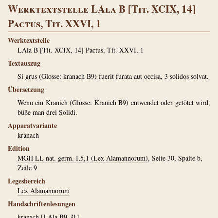
Werktextstelle LAla B [Tit. XCIX, 14]
Pactus, Tit. XXVI, 1
Werktextstelle
LAla B [Tit. XCIX, 14] Pactus, Tit. XXVI, 1
Textauszug
Si grus (Glosse: kranach B9) fuerit furata aut occisa, 3 solidos solvat.
Übersetzung
Wenn ein Kranich (Glosse: Kranich B9) entwendet oder getötet wird,
büße man drei Solidi.
Apparatvariante
kranach
Edition
MGH LL nat. germ. I,5,1 (Lex Alamannorum)
, Seite 30, Spalte b,
Zeile 9
Legesbereich
Lex Alamannorum
Handschriftenlesungen
kranach
[
LAla B9
, ²11.