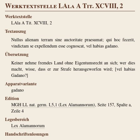
Werktextstelle LAla A Tit. XCVIII, 2
Werktextstelle
LAla A Tit. XCVIII, 2
Textauszug
Nullus alienam terram sine auctoritate praesumat; qui hoc fecerit,
vindictam se expellendum esse cognoscat, vel habias gadano.
Übersetzung
Keiner nehme fremdes Land ohne Eigentumsrecht an sich; wer dies
macht, wisse, dass er zur Strafe herausgeworfen wird; [vel habias
Gadano?]
Apparatvariante
gadano
Edition
MGH LL nat. germ. I,5,1 (Lex Alamannorum)
, Seite 157, Spalte a,
Zeile 4
Legesbereich
Lex Alamannorum
Handschriftenlesungen