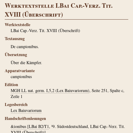
Werktextstelle LBai Cap.-Verz. Tit.
XVIII (Überschrift)
Werktextstelle
LBai Cap.-Verz. Tit. XVIII (Überschrift)
Textauszug
De campionibus.
Übersetzung
Über die Kämpfer.
Apparatvariante
campionibus
Edition
MGH LL nat. germ. I,5,2 (Lex Baiuvariorum)
, Seite 251, Spalte c,
Zeile 1
Legesbereich
Lex Baiuvariorum
Handschriftenlesungen
&ionibus
[
LBai B2/T1
, ¹9. Südostdeutschland, LBai Cap.-Verz. Tit.
XVIII (Überschrift)]