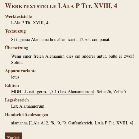
Werktextstelle LAla P Tit. XVIII, 4
Werktextstelle
LAla P Tit. XVIII, 4
Textauszug
Si ingenua Alamanna hoc alter ficerit, 12 sol. componat.
Übersetzung
Wenn einer freien Alemannin dies ein anderer antut, büße er zwölf
Solidi.
Apparatvariante
letus
Edition
MGH LL nat. germ. I,5,1 (Lex Alamannorum)
, Seite 26, Zeile 5
Legesbereich
Lex Alamannorum
Handschriftenlesungen
alamanna
[
LAla A12
, ²8, ¹9, ²9. Ostfrankreich, LAla P Tit. XVIII, 4]
Zurück