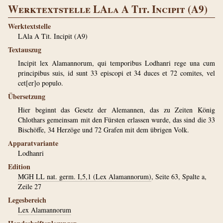
Werktextstelle LAla A Tit. Incipit (A9)
Werktextstelle
LAla A Tit. Incipit (A9)
Textauszug
Incipit lex Alamannorum, qui temporibus Lodhanri rege una cum
principibus suis, id sunt 33 episcopi et 34 duces et 72 comites, vel
cet[er]o populo.
Übersetzung
Hier beginnt das Gesetz der Alemannen, das zu Zeiten König
Chlothars gemeinsam mit den Fürsten erlassen wurde, das sind die 33
Bischöffe, 34 Herzöge und 72 Grafen mit dem übrigen Volk.
Apparatvariante
Lodhanri
Edition
MGH LL nat. germ. I,5,1 (Lex Alamannorum)
, Seite 63, Spalte a,
Zeile 27
Legesbereich
Lex Alamannorum