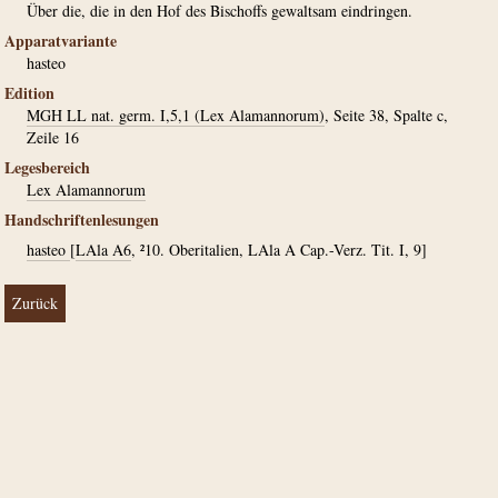
Über die, die in den Hof des Bischoffs gewaltsam eindringen.
Apparatvariante
hasteo
Edition
MGH LL nat. germ. I,5,1 (Lex Alamannorum)
, Seite 38, Spalte c,
Zeile 16
Legesbereich
Lex Alamannorum
Handschriftenlesungen
hasteo
[
LAla A6
, ²10. Oberitalien, LAla A Cap.-Verz. Tit. I, 9]
Zurück