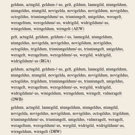
geldum, actugild, geldum-/-us, gelt, gildum, launegild, niungeldum,
niungeldus, niungild, novigelda, novigeldus, novigildum, novigildus,
octogildus, triuniungeldum/-us, triuniungelt, unigeldus, weragelt,
werageltum, weregeldum/-us, widrigild, widrigildum/-us,
winigeldum, wirngeldum, wirngelt (AEW)
gelt, actugild, geldum, geldum-/-us, launegild, niungeldum,
niungeldus, novigelda, novigeldus, novigildum, novigildus,
octogildus, trigildum, triuniungeldum/-us, triuniungelt, unigeldus,
weragelt, werageltum, weregeldum/-us, wergild, widrigild,
widrigildum/-us (RGA)
geldum, actugild, geldum-/-us, gelt, gildum, launegild, niungeldum,
niungeldus, niungild, novigelda, novigeldus, novigildum, novigildus,
octogildus, trigildum, triuniungeldum/-us, triuniungelt, unigeldus,
weragelt, werageltum, weregeldum/-us, wergild, widrigild,
widrigildum/-us, winigeldum, wirngeldum, wirngelt, vulneragelt
(DWB)
geldum, actugild, launegild, niungeldum, niungeldus, niungild,
novigelda, novigeldus, novigildum, novigildus, octogildus, trigildum,
triuniungeldum/-us, triuniungelt, unigeldus, vulneragelt, weragelt,
werageltum, weregeldum/-us, wergild, widrigild, widrigildum/-us,
wirngeldum, wirngelt (DRW)