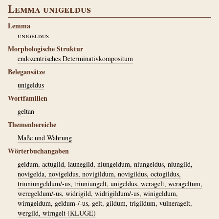
Lemma unigeldus
Lemma
unigeldus
Morphologische Struktur
endozentrisches Determinativkompositum
Belegansätze
unigeldus
Wortfamilien
geltan
Themenbereiche
Maße und Währung
Wörterbuchangaben
geldum, actugild, launegild, niungeldum, niungeldus, niungild,
novigelda, novigeldus, novigildum, novigildus, octogildus,
triuniungeldum/-us, triuniungelt, unigeldus, weragelt, werageltum,
weregeldum/-us, widrigild, widrigildum/-us, winigeldum,
wirngeldum, geldum-/-us, gelt, gildum, trigildum, vulneragelt,
wergild, wirngelt (KLUGE)