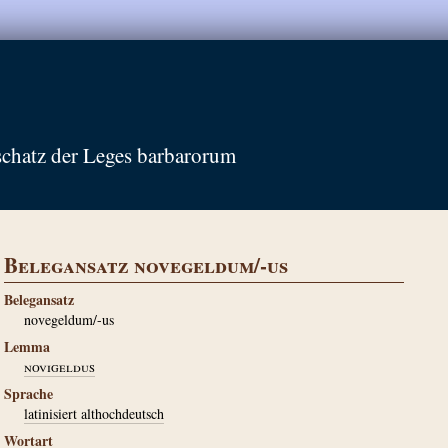
schatz der Leges barbarorum
Belegansatz novegeldum/-us
Belegansatz
novegeldum/-us
Lemma
novigeldus
Sprache
latinisiert althochdeutsch
Wortart