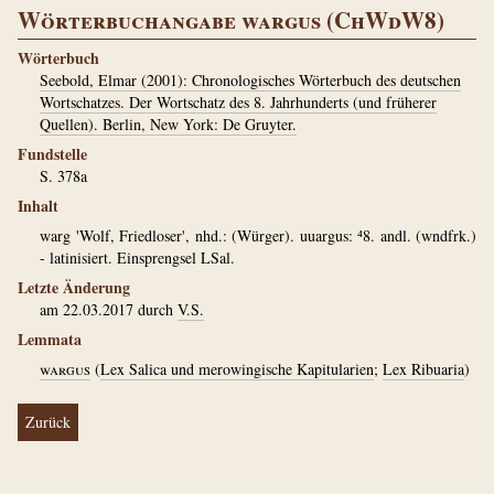
Wörterbuchangabe wargus (ChWdW8)
Wörterbuch
Seebold, Elmar (2001): Chronologisches Wörterbuch des deutschen
Wortschatzes. Der Wortschatz des 8. Jahrhunderts (und früherer
Quellen). Berlin, New York: De Gruyter.
Fundstelle
S. 378a
Inhalt
warg 'Wolf, Friedloser', nhd.: (Würger). uuargus: ⁴8. andl. (wndfrk.)
- latinisiert. Einsprengsel LSal.
Letzte Änderung
am 22.03.2017 durch
V.S.
Lemmata
wargus
(
Lex Salica und merowingische Kapitularien
;
Lex Ribuaria
)
Zurück